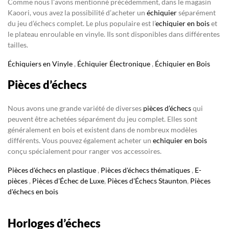
Comme nous l’avons mentionné précédemment, dans le magasin
Kaoori, vous avez la possibilité d’acheter un
échiquier
séparément
du jeu d’échecs complet. Le plus populaire est l’
echiquier en bois
et
le plateau enroulable en vinyle. Ils sont disponibles dans différentes
tailles.
Échiquiers en Vinyle
,
Échiquier Électronique
,
Échiquier en Bois
Pièces d’échecs
Nous avons une grande variété de diverses
pièces d’échecs
qui
peuvent être achetées séparément du jeu complet. Elles sont
généralement en bois et existent dans de nombreux modèles
différents. Vous pouvez également acheter un
echiquier en bois
conçu spécialement pour ranger vos accessoires.
Pièces d'échecs en plastique
,
Pièces d'échecs thématiques
,
E-
pièces
,
Pièces d'Échec de Luxe
,
Pièces d'Échecs Staunton
,
Pièces
d'échecs en bois
Horloges d’échecs