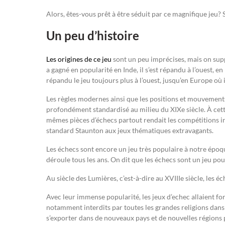
Alors, êtes-vous prêt à être séduit par ce magnifique jeu? S
Un peu d’histoire
Les origines de ce jeu
sont un peu imprécises, mais on supp
a gagné en popularité en Inde, il s’est répandu à l’ouest, en
répandu le jeu toujours plus à l’ouest, jusqu’en Europe où
Les règles modernes ainsi que les positions et mouvements
profondément standardisé au milieu du XIXe siècle. À cette
mêmes pièces d’échecs partout rendait les compétitions int
standard Staunton aux jeux thématiques extravagants.
Les échecs sont encore un jeu très populaire à notre épo
déroule tous les ans. On dit que les échecs sont un jeu pou
Au siècle des Lumières, c’est-à-dire au XVIIIe siècle, les
Avec leur immense popularité, les jeux d’echec allaient fo
notamment interdits par toutes les grandes religions dans
s’exporter dans de nouveaux pays et de nouvelles régions 