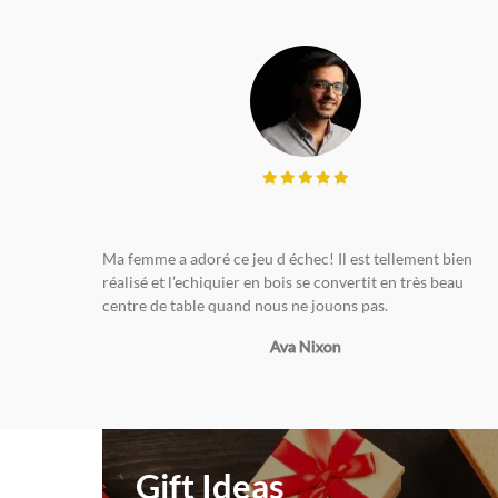
Ma femme a adoré ce jeu d échec! Il est tellement bien
réalisé et l’echiquier en bois se convertit en très beau
centre de table quand nous ne jouons pas.
Ava Nixon
Gift Ideas