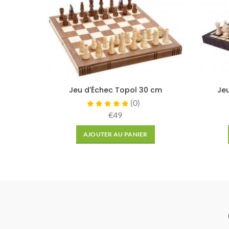
Jeu d'Échec Topol 30 cm
Je
(
0
)
€49
AJOUTER AU PANIER