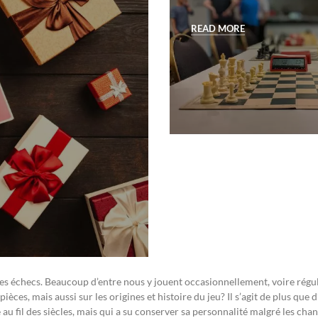
READ MORE
s échecs. Beaucoup d’entre nous y jouent occasionnellement, voire réguli
èces, mais aussi sur les origines et histoire du jeu? Il s’agit de plus que 
 au fil des siècles, mais qui a su conserver sa personnalité malgré les ch