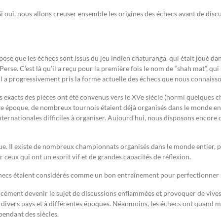
i oui, nous allons creuser ensemble les origines des échecs avant de discute
ose que les échecs sont issus du jeu indien chaturanga, qui était joué dan
 Perse. C’est là qu’il a reçu pour la première fois le nom de “shah mat”, qui
 il a progressivement pris la forme actuelle des échecs que nous connaiss
 exacts des pièces ont été convenus vers le XVe siècle (hormi quelques c
 époque, de nombreux tournois étaient déjà organisés dans le monde entier
ernationales difficiles à organiser. Aujourd’hui, nous disposons encore d
que. Il existe de nombreux championnats organisés dans le monde entier,
r ceux qui ont un esprit vif et de grandes capacités de réflexion.
 échecs étaient considérés comme un bon entraînement pour perfectionner s
rcément devenir le sujet de discussions enflammées et provoquer de vives 
 divers pays et à différentes époques. Néanmoins, les échecs ont quand m
pendant des siècles.