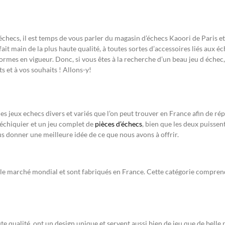
checs, il est temps de vous parler du magasin d’échecs Kaoori de Paris et
fait main de la plus haute qualité, à toutes sortes d’accessoires liés aux
 normes en vigueur. Donc, si vous êtes à la recherche d’un beau jeu d éch
s et à vos souhaits ! Allons-y!
 jeux echecs divers et variés que l’on peut trouver en France afin de répo
chiquier et un jeu complet de
pièces d’échecs
, bien que les deux puisse
us donner une meilleure idée de ce que nous avons à offrir.
r le marché mondial et sont fabriqués en France. Cette catégorie comprend
e qualité, ont un design unique et servent aussi bien de jeu que de belle 