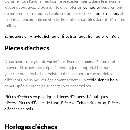
Comme nous l’avons mentionné précédemment, dans le magasin
Kaoori, vous avez la possibilité d’acheter un
échiquier
séparément
du jeu d’échecs complet. Le plus populaire est l’
echiquier en bois
et
le plateau enroulable en vinyle. Ils sont disponibles dans différentes
tailles.
Échiquiers en Vinyle
,
Échiquier Électronique
,
Échiquier en Bois
Pièces d’échecs
Nous avons une grande variété de diverses
pièces d’échecs
qui
peuvent être achetées séparément du jeu complet. Elles sont
généralement en bois et existent dans de nombreux modèles
différents. Vous pouvez également acheter un
echiquier en bois
conçu spécialement pour ranger vos accessoires.
Pièces d'échecs en plastique
,
Pièces d'échecs thématiques
,
E-
pièces
,
Pièces d'Échec de Luxe
,
Pièces d'Échecs Staunton
,
Pièces
d'échecs en bois
Horloges d’échecs