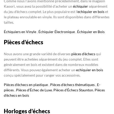
Comme nous l’avons mentionné précédemment, dans le magasin
Kaoori, vous avez la possibilité d’acheter un
échiquier
séparément
du jeu d’échecs complet. Le plus populaire est l’
echiquier en bois
et
le plateau enroulable en vinyle. Ils sont disponibles dans différentes
tailles.
Échiquiers en Vinyle
,
Échiquier Électronique
,
Échiquier en Bois
Pièces d’échecs
Nous avons une grande variété de diverses
pièces d’échecs
qui
peuvent être achetées séparément du jeu complet. Elles sont
généralement en bois et existent dans de nombreux modèles
différents. Vous pouvez également acheter un
echiquier en bois
conçu spécialement pour ranger vos accessoires.
Pièces d'échecs en plastique
,
Pièces d'échecs thématiques
,
E-
pièces
,
Pièces d'Échec de Luxe
,
Pièces d'Échecs Staunton
,
Pièces
d'échecs en bois
Horloges d’échecs