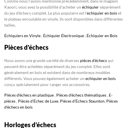
Comme nous l’avons mentionné précédemment, dans le magasin
Kaoori, vous avez la possibilité d’acheter un
échiquier
séparément
du jeu d’échecs complet. Le plus populaire est l’
echiquier en bois
et
le plateau enroulable en vinyle. Ils sont disponibles dans différentes
tailles.
Échiquiers en Vinyle
,
Échiquier Électronique
,
Échiquier en Bois
Pièces d’échecs
Nous avons une grande variété de diverses
pièces d’échecs
qui
peuvent être achetées séparément du jeu complet. Elles sont
généralement en bois et existent dans de nombreux modèles
différents. Vous pouvez également acheter un
echiquier en bois
conçu spécialement pour ranger vos accessoires.
Pièces d'échecs en plastique
,
Pièces d'échecs thématiques
,
E-
pièces
,
Pièces d'Échec de Luxe
,
Pièces d'Échecs Staunton
,
Pièces
d'échecs en bois
Horloges d’échecs