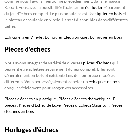
Comme nous l’avons mentionné précédemment, dans le magasin
Kaoori, vous avez la possibilité d’acheter un
échiquier
séparément
du jeu d’échecs complet. Le plus populaire est l’
echiquier en bois
et
le plateau enroulable en vinyle. Ils sont disponibles dans différentes
tailles.
Échiquiers en Vinyle
,
Échiquier Électronique
,
Échiquier en Bois
Pièces d’échecs
Nous avons une grande variété de diverses
pièces d’échecs
qui
peuvent être achetées séparément du jeu complet. Elles sont
généralement en bois et existent dans de nombreux modèles
différents. Vous pouvez également acheter un
echiquier en bois
conçu spécialement pour ranger vos accessoires.
Pièces d'échecs en plastique
,
Pièces d'échecs thématiques
,
E-
pièces
,
Pièces d'Échec de Luxe
,
Pièces d'Échecs Staunton
,
Pièces
d'échecs en bois
Horloges d’échecs