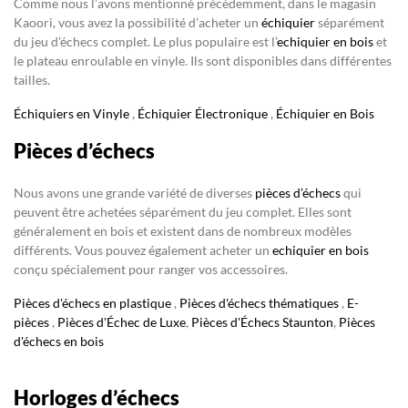
Comme nous l’avons mentionné précédemment, dans le magasin
Kaoori, vous avez la possibilité d’acheter un
échiquier
séparément
du jeu d’échecs complet. Le plus populaire est l’
echiquier en bois
et
le plateau enroulable en vinyle. Ils sont disponibles dans différentes
tailles.
Échiquiers en Vinyle
,
Échiquier Électronique
,
Échiquier en Bois
Pièces d’échecs
Nous avons une grande variété de diverses
pièces d’échecs
qui
peuvent être achetées séparément du jeu complet. Elles sont
généralement en bois et existent dans de nombreux modèles
différents. Vous pouvez également acheter un
echiquier en bois
conçu spécialement pour ranger vos accessoires.
Pièces d'échecs en plastique
,
Pièces d'échecs thématiques
,
E-
pièces
,
Pièces d'Échec de Luxe
,
Pièces d'Échecs Staunton
,
Pièces
d'échecs en bois
Horloges d’échecs