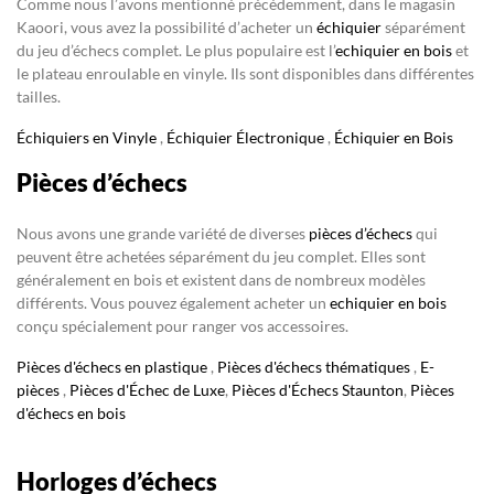
Comme nous l’avons mentionné précédemment, dans le magasin
Kaoori, vous avez la possibilité d’acheter un
échiquier
séparément
du jeu d’échecs complet. Le plus populaire est l’
echiquier en bois
et
le plateau enroulable en vinyle. Ils sont disponibles dans différentes
tailles.
Échiquiers en Vinyle
,
Échiquier Électronique
,
Échiquier en Bois
Pièces d’échecs
Nous avons une grande variété de diverses
pièces d’échecs
qui
peuvent être achetées séparément du jeu complet. Elles sont
généralement en bois et existent dans de nombreux modèles
différents. Vous pouvez également acheter un
echiquier en bois
conçu spécialement pour ranger vos accessoires.
Pièces d'échecs en plastique
,
Pièces d'échecs thématiques
,
E-
pièces
,
Pièces d'Échec de Luxe
,
Pièces d'Échecs Staunton
,
Pièces
d'échecs en bois
Horloges d’échecs