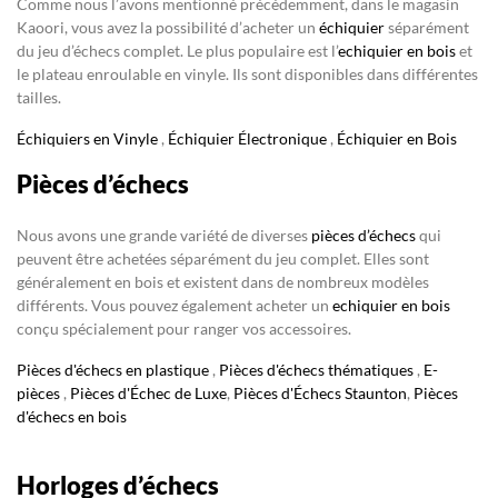
Comme nous l’avons mentionné précédemment, dans le magasin
Kaoori, vous avez la possibilité d’acheter un
échiquier
séparément
du jeu d’échecs complet. Le plus populaire est l’
echiquier en bois
et
le plateau enroulable en vinyle. Ils sont disponibles dans différentes
tailles.
Échiquiers en Vinyle
,
Échiquier Électronique
,
Échiquier en Bois
Pièces d’échecs
Nous avons une grande variété de diverses
pièces d’échecs
qui
peuvent être achetées séparément du jeu complet. Elles sont
généralement en bois et existent dans de nombreux modèles
différents. Vous pouvez également acheter un
echiquier en bois
conçu spécialement pour ranger vos accessoires.
Pièces d'échecs en plastique
,
Pièces d'échecs thématiques
,
E-
pièces
,
Pièces d'Échec de Luxe
,
Pièces d'Échecs Staunton
,
Pièces
d'échecs en bois
Horloges d’échecs