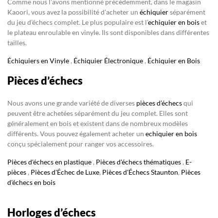
Comme nous l’avons mentionné précédemment, dans le magasin
Kaoori, vous avez la possibilité d’acheter un
échiquier
séparément
du jeu d’échecs complet. Le plus populaire est l’
echiquier en bois
et
le plateau enroulable en vinyle. Ils sont disponibles dans différentes
tailles.
Échiquiers en Vinyle
,
Échiquier Électronique
,
Échiquier en Bois
Pièces d’échecs
Nous avons une grande variété de diverses
pièces d’échecs
qui
peuvent être achetées séparément du jeu complet. Elles sont
généralement en bois et existent dans de nombreux modèles
différents. Vous pouvez également acheter un
echiquier en bois
conçu spécialement pour ranger vos accessoires.
Pièces d'échecs en plastique
,
Pièces d'échecs thématiques
,
E-
pièces
,
Pièces d'Échec de Luxe
,
Pièces d'Échecs Staunton
,
Pièces
d'échecs en bois
Horloges d’échecs