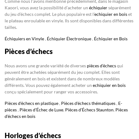
Comme nous l’avons mentionné précédemment, dans le magasin
Kaoori, vous avez la possibilité d’acheter un
échiquier
séparément
du jeu d’échecs complet. Le plus populaire est l’
echiquier en bois
et
le plateau enroulable en vinyle. Ils sont disponibles dans différentes
tailles.
Échiquiers en Vinyle
,
Échiquier Électronique
,
Échiquier en Bois
Pièces d’échecs
Nous avons une grande variété de diverses
pièces d’échecs
qui
peuvent être achetées séparément du jeu complet. Elles sont
généralement en bois et existent dans de nombreux modèles
différents. Vous pouvez également acheter un
echiquier en bois
conçu spécialement pour ranger vos accessoires.
Pièces d'échecs en plastique
,
Pièces d'échecs thématiques
,
E-
pièces
,
Pièces d'Échec de Luxe
,
Pièces d'Échecs Staunton
,
Pièces
d'échecs en bois
Horloges d’échecs