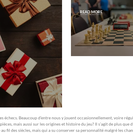
READ MORE
s échecs. Beaucoup d’entre nous y jouent occasionnellement, voire réguli
èces, mais aussi sur les origines et histoire du jeu? Il s’agit de plus que 
 au fil des siècles, mais qui a su conserver sa personnalité malgré les ch