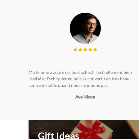
Ma femme a adoré ce jeu d échec! Il est tellement bien
réalisé et l’echiquier en bois se convertit en très beau
centre de table quand nous ne jouons pas.
Ava Nixon
Gift Ideas