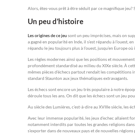
Alors, êtes-vous prêt à être séduit par ce magnifique jeu? S
Un peu d’histoire
Les origines de ce jeu
sont un peu imprécises, mais on supp
a gagné en popularité en Inde, il s’est répandu à l’ouest, en
répandu le jeu toujours plus à l’ouest, jusqu’en Europe où
Les règles modernes ainsi que les positions et mouvements
profondément standardisé au milieu du XIXe siècle. À cette
mêmes pièces d’échecs partout rendait les compétitions int
standard Staunton aux jeux thématiques extravagants.
Les échecs sont encore un jeu très populaire à notre épo
déroule tous les ans. On dit que les échecs sont un jeu pou
Au siècle des Lumières, c’est-à-dire au XVIIIe siècle, les
Avec leur immense popularité, les jeux d’echec allaient fo
notamment interdits par toutes les grandes religions dans
s’exporter dans de nouveaux pays et de nouvelles régions 