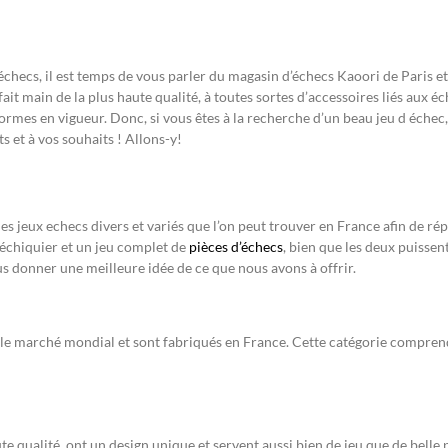
checs, il est temps de vous parler du magasin d’échecs Kaoori de Paris et
fait main de la plus haute qualité, à toutes sortes d’accessoires liés aux
 normes en vigueur. Donc, si vous êtes à la recherche d’un beau jeu d éch
s et à vos souhaits ! Allons-y!
 jeux echecs divers et variés que l’on peut trouver en France afin de répo
chiquier et un jeu complet de
pièces d’échecs
, bien que les deux puisse
us donner une meilleure idée de ce que nous avons à offrir.
r le marché mondial et sont fabriqués en France. Cette catégorie comprend
e qualité, ont un design unique et servent aussi bien de jeu que de belle 