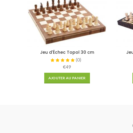
Jeu d'Échec Topol 30 cm
Je
(
0
)
€49
AJOUTER AU PANIER