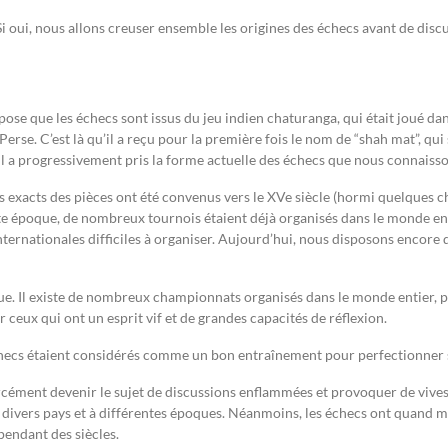
i oui, nous allons creuser ensemble les origines des échecs avant de discute
ose que les échecs sont issus du jeu indien chaturanga, qui était joué dan
 Perse. C’est là qu’il a reçu pour la première fois le nom de “shah mat”, qui
 il a progressivement pris la forme actuelle des échecs que nous connaiss
 exacts des pièces ont été convenus vers le XVe siècle (hormi quelques c
 époque, de nombreux tournois étaient déjà organisés dans le monde entier
ernationales difficiles à organiser. Aujourd’hui, nous disposons encore d
que. Il existe de nombreux championnats organisés dans le monde entier,
r ceux qui ont un esprit vif et de grandes capacités de réflexion.
 échecs étaient considérés comme un bon entraînement pour perfectionner s
rcément devenir le sujet de discussions enflammées et provoquer de vives 
 divers pays et à différentes époques. Néanmoins, les échecs ont quand m
pendant des siècles.