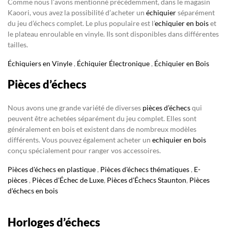
Comme nous l’avons mentionné précédemment, dans le magasin
Kaoori, vous avez la possibilité d’acheter un
échiquier
séparément
du jeu d’échecs complet. Le plus populaire est l’
echiquier en bois
et
le plateau enroulable en vinyle. Ils sont disponibles dans différentes
tailles.
Échiquiers en Vinyle
,
Échiquier Électronique
,
Échiquier en Bois
Pièces d’échecs
Nous avons une grande variété de diverses
pièces d’échecs
qui
peuvent être achetées séparément du jeu complet. Elles sont
généralement en bois et existent dans de nombreux modèles
différents. Vous pouvez également acheter un
echiquier en bois
conçu spécialement pour ranger vos accessoires.
Pièces d'échecs en plastique
,
Pièces d'échecs thématiques
,
E-
pièces
,
Pièces d'Échec de Luxe
,
Pièces d'Échecs Staunton
,
Pièces
d'échecs en bois
Horloges d’échecs