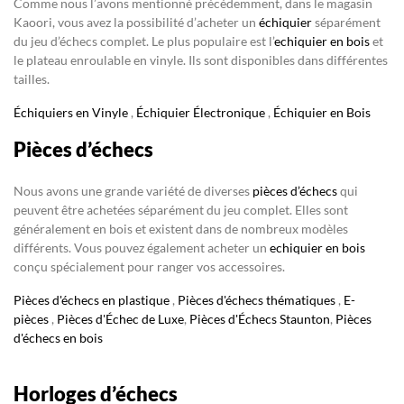
Comme nous l’avons mentionné précédemment, dans le magasin
Kaoori, vous avez la possibilité d’acheter un
échiquier
séparément
du jeu d’échecs complet. Le plus populaire est l’
echiquier en bois
et
le plateau enroulable en vinyle. Ils sont disponibles dans différentes
tailles.
Échiquiers en Vinyle
,
Échiquier Électronique
,
Échiquier en Bois
Pièces d’échecs
Nous avons une grande variété de diverses
pièces d’échecs
qui
peuvent être achetées séparément du jeu complet. Elles sont
généralement en bois et existent dans de nombreux modèles
différents. Vous pouvez également acheter un
echiquier en bois
conçu spécialement pour ranger vos accessoires.
Pièces d'échecs en plastique
,
Pièces d'échecs thématiques
,
E-
pièces
,
Pièces d'Échec de Luxe
,
Pièces d'Échecs Staunton
,
Pièces
d'échecs en bois
Horloges d’échecs