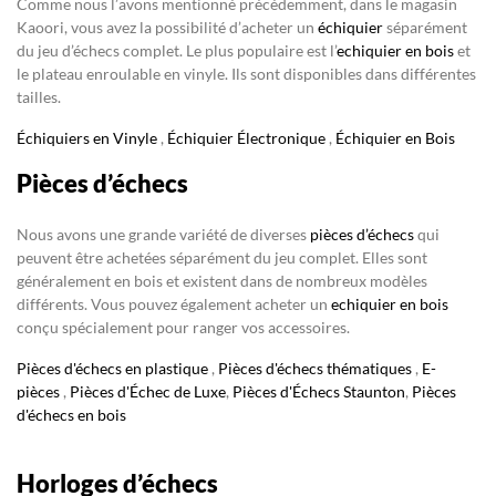
Comme nous l’avons mentionné précédemment, dans le magasin
Kaoori, vous avez la possibilité d’acheter un
échiquier
séparément
du jeu d’échecs complet. Le plus populaire est l’
echiquier en bois
et
le plateau enroulable en vinyle. Ils sont disponibles dans différentes
tailles.
Échiquiers en Vinyle
,
Échiquier Électronique
,
Échiquier en Bois
Pièces d’échecs
Nous avons une grande variété de diverses
pièces d’échecs
qui
peuvent être achetées séparément du jeu complet. Elles sont
généralement en bois et existent dans de nombreux modèles
différents. Vous pouvez également acheter un
echiquier en bois
conçu spécialement pour ranger vos accessoires.
Pièces d'échecs en plastique
,
Pièces d'échecs thématiques
,
E-
pièces
,
Pièces d'Échec de Luxe
,
Pièces d'Échecs Staunton
,
Pièces
d'échecs en bois
Horloges d’échecs