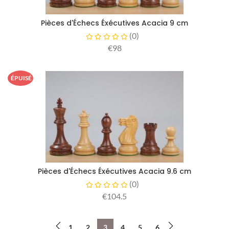
Pièces d'Échecs Éxécutives Acacia 9 cm
(
0
)
€98
ÉPUISÉ
Pièces d'Échecs Éxécutives Acacia 9.6 cm
(
0
)
€104.5
1
2
3
4
5
6