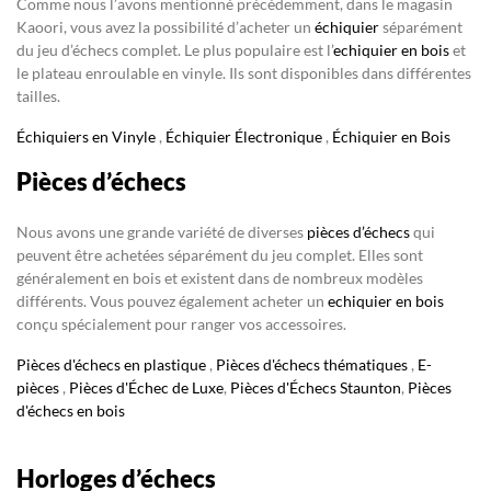
Comme nous l’avons mentionné précédemment, dans le magasin
Kaoori, vous avez la possibilité d’acheter un
échiquier
séparément
du jeu d’échecs complet. Le plus populaire est l’
echiquier en bois
et
le plateau enroulable en vinyle. Ils sont disponibles dans différentes
tailles.
Échiquiers en Vinyle
,
Échiquier Électronique
,
Échiquier en Bois
Pièces d’échecs
Nous avons une grande variété de diverses
pièces d’échecs
qui
peuvent être achetées séparément du jeu complet. Elles sont
généralement en bois et existent dans de nombreux modèles
différents. Vous pouvez également acheter un
echiquier en bois
conçu spécialement pour ranger vos accessoires.
Pièces d'échecs en plastique
,
Pièces d'échecs thématiques
,
E-
pièces
,
Pièces d'Échec de Luxe
,
Pièces d'Échecs Staunton
,
Pièces
d'échecs en bois
Horloges d’échecs