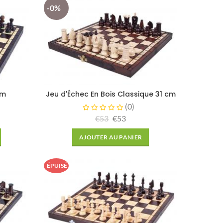
-0%
cm
Jeu d'Échec En Bois Classique 31 cm
(
0
)
€53
€53
AJOUTER AU PANIER
ÉPUISÉ