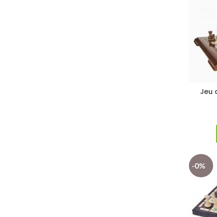
Jeu 
-0%