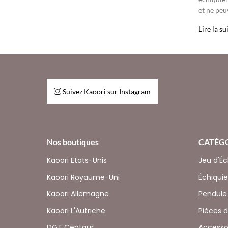
et ne peu
Lire la su
Suivez Kaoori sur Instagram
Nos boutiques
CATÉG
Kaoori Etats-Unis
Jeu d'É
Kaoori Royaume-Uni
Échiquie
Kaoori Allemagne
Pendule
Kaoori L'Autriche
Pièces 
DGT Centaur
Accesso