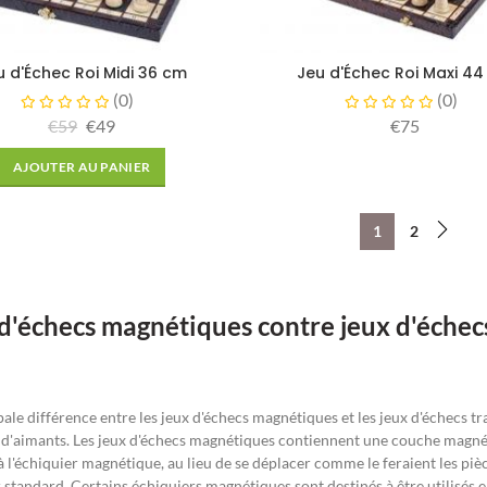
u d'Échec Roi Midi 36 cm
Jeu d'Échec Roi Maxi 4
(
0
)
(
0
)
€59
€49
€75
AJOUTER AU PANIER
1
2
d'échecs magnétiques contre jeux d'échecs
pale différence entre les jeux d'échecs magnétiques et les jeux d'échecs t
d'aimants. Les jeux d'échecs magnétiques contiennent une couche magnétiq
 à l'échiquier magnétique, au lieu de se déplacer comme le feraient les pi
 standard. Certains échiquiers magnétiques sont destinés à être utilisés