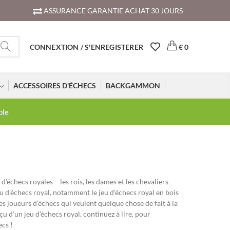
ASSURANCE GARANTIE ACHAT 30 JOURS
CONNEXTION / S'ENREGISTERER
€
0
ACCESSOIRES D'ÉCHECS
BACKGAMMON
ble
d’échecs royales – les rois, les dames et les chevaliers
eu d’échecs royal, notamment le jeu d’échecs royal en bois
les joueurs d’échecs qui veulent quelque chose de fait à la
çu d’un jeu d’échecs royal, continuez à lire, pour
ecs !