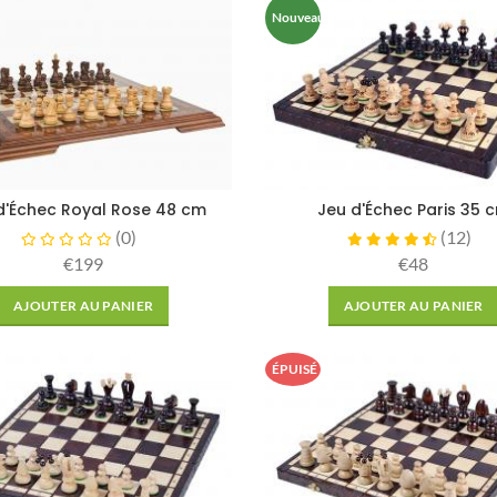
Nouveau
d'Échec Royal Rose 48 cm
Jeu d'Échec Paris 35 
(
0
)
(
12
)
€199
€48
AJOUTER AU PANIER
AJOUTER AU PANIER
ÉPUISÉ