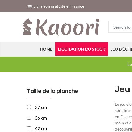
Livraison gratuite en France
HOME
LIQUIDATION DU STOCK
JEU D'ÉCH
Le
Jeu
Taille de la planche
Le jeu d’
27 cm
sont le n
en France
36 cm
main et d
42 cm
découvrir