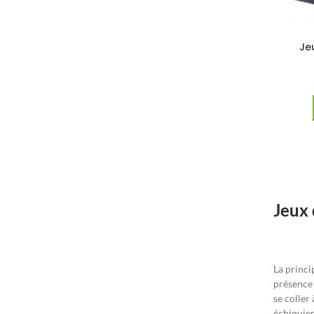
Je
Jeux 
La princi
présence 
se coller
échiquier