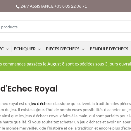
24/7 ASSISTANCE +33 8 05 22 06 71
EC
ÉCHIQUIER
PIÈCES D'ÉCHECS
PENDULE D'ÉCHECS
s commandes passées le August 8 sont expédiées sous 3 jours ouvra
 d'Echec Royal
échec royal est un
jeu d’échecs
classique qui suivent la tradition des pièces 
om du jeu. Il existe aujourd’hui de nombreuses possibilités d’acheter un j
 ainsi que les jeux d’échecs royaux faits à la main, qui sont parfaits pour 
e haute qualité. Si vous souhaitez acheter un jeu d’échecs et avoir un aper
 le monde merveilleux de l’histoire et de la tradition et encore plus d’éch