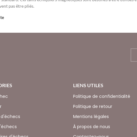
vent pas être pliés.
ite
ORIES
LIENS UTILES
chec
Politique de confidentialité
r
Politique de retour
 d'échecs
Mentions légales
d'échecs
À propos de nous
ires d'échecs
Contactez-nous