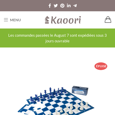
MENU
Les commandes passées le August 7 sont expédiées sous 3
jours ouvrable
ÉPUISÉ