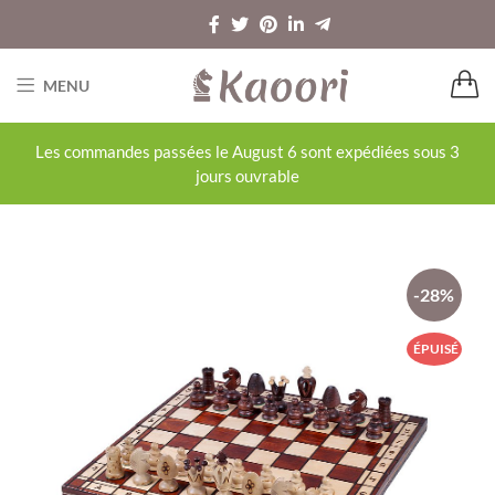
MENU
Les commandes passées le August 6 sont expédiées sous 3
jours ouvrable
-28%
ÉPUISÉ