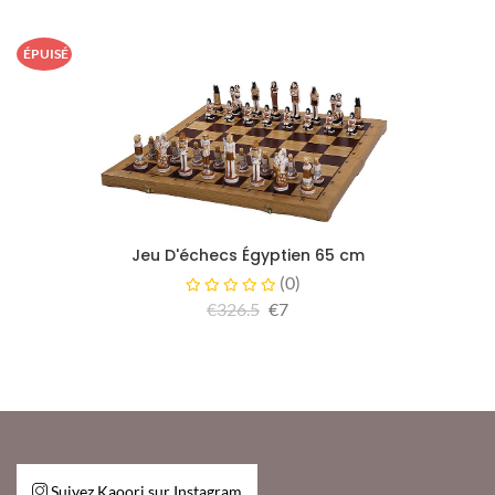
ÉPUISÉ
Jeu D'échecs Égyptien 65 cm
(
0
)
€326.5
€7
Suivez Kaoori sur Instagram