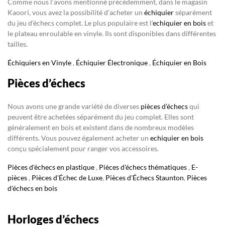
Comme nous l’avons mentionné précédemment, dans le magasin
Kaoori, vous avez la possibilité d’acheter un
échiquier
séparément
du jeu d’échecs complet. Le plus populaire est l’
echiquier en bois
et
le plateau enroulable en vinyle. Ils sont disponibles dans différentes
tailles.
Échiquiers en Vinyle
,
Échiquier Électronique
,
Échiquier en Bois
Pièces d’échecs
Nous avons une grande variété de diverses
pièces d’échecs
qui
peuvent être achetées séparément du jeu complet. Elles sont
généralement en bois et existent dans de nombreux modèles
différents. Vous pouvez également acheter un
echiquier en bois
conçu spécialement pour ranger vos accessoires.
Pièces d'échecs en plastique
,
Pièces d'échecs thématiques
,
E-
pièces
,
Pièces d'Échec de Luxe
,
Pièces d'Échecs Staunton
,
Pièces
d'échecs en bois
Horloges d’échecs