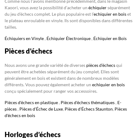
Comme nous l’avons mentionné précédemment, dans le magasin
Kaoori, vous avez la possibilité d’acheter un
échiquier
séparément
du jeu d’échecs complet. Le plus populaire est l’
echiquier en bois
et
le plateau enroulable en vinyle. Ils sont disponibles dans différentes
tailles.
Échiquiers en Vinyle
,
Échiquier Électronique
,
Échiquier en Bois
Pièces d’échecs
Nous avons une grande variété de diverses
pièces d’échecs
qui
peuvent être achetées séparément du jeu complet. Elles sont
généralement en bois et existent dans de nombreux modèles
différents. Vous pouvez également acheter un
echiquier en bois
conçu spécialement pour ranger vos accessoires.
Pièces d'échecs en plastique
,
Pièces d'échecs thématiques
,
E-
pièces
,
Pièces d'Échec de Luxe
,
Pièces d'Échecs Staunton
,
Pièces
d'échecs en bois
Horloges d’échecs