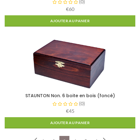
(
0
)
€60
AJOUTER AU PANIER
STAUNTON Non. 6 boite en bois (foncé)
(
0
)
€45
AJOUTER AU PANIER